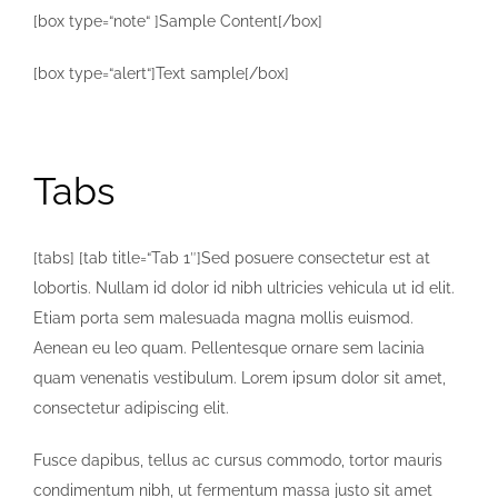
[box type=“note“ ]Sample Content[/box]
[box type=“alert“]Text sample[/box]
Tabs
[tabs] [tab title=“Tab 1″]Sed posuere consectetur est at
lobortis. Nullam id dolor id nibh ultricies vehicula ut id elit.
Etiam porta sem malesuada magna mollis euismod.
Aenean eu leo quam. Pellentesque ornare sem lacinia
quam venenatis vestibulum. Lorem ipsum dolor sit amet,
consectetur adipiscing elit.
Fusce dapibus, tellus ac cursus commodo, tortor mauris
condimentum nibh, ut fermentum massa justo sit amet