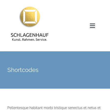
Zum
Inhalt
springen
Toggle
Navigat
Startseite
Bruno Schlagenhauf
Shortcodes
Kunst- und Rahmenservice
Meine Arbeiten / Galerie
Pellentesque habitant morbi tristique senectus et netus et
Kontakt