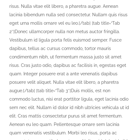
risus. Nulla vitae elit libero, a pharetra augue. Aenean
lacinia bibendum nulla sed consectetur. Nullam quis risus
eget urna mollis ornare vel eu leo.[/tab] [tab title=“Tab
2″]Donec ullamcorper nulla non metus auctor fringilla.
Vestibulum id ligula porta felis euismod semper. Fusce
dapibus, tellus ac cursus commodo, tortor mauris
condimentum nibh, ut fermentum massa justo sit amet
risus. Cras justo odio, dapibus ac facilisis in, egestas eget
quam. Integer posuere erat a ante venenatis dapibus
posuere velit aliquet. Nulla vitae elit libero, a pharetra
augue.[/tab] [tab title=“Tab 3″]Duis mollis, est non
commodo luctus, nisi erat porttitor ligula, eget lacinia odio
sem nec elit. Nullam id dolor id nibh ultricies vehicula ut id
elit. Cras mattis consectetur purus sit amet fermentum.
Aenean eu leo quam. Pellentesque ornare sem lacinia
quam venenatis vestibulum. Morbi leo risus, porta ac