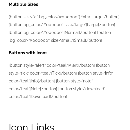
Multiple Sizes
[button size=“xl“ bg_color=“#000000″]Extra Large[/button]
[button bg_color=“#000000″ size=“large“]Large[/button]
[button bg_color=“#000000″]Normal[/button] [button
bg_color=“#000000″ size=“small“]Small[/button]
Buttons with Icons
[button style=“alert“ color=“teal“]Alert[/button] [button
style=“tick“ color=“teal“]Tick[/button] [button style=“info“
color=“teal“]Info[/button] [button style=“note“
color=“teal“]Note[/button] [button style=“download“
color=“teal“]Download[/button]
Icon Links