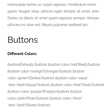
malesuada fames ac turpis egestas. Vestibulum tortor
quam, feugiat vitae, ultricies eget, tempor sit amet, ante.
Donec eu libero sit amet quam egestas semper. Aenean
ultricies mi vitae est. Mauris placerat eleifend leo.
Buttons
Different Colors:
[button]Default[/button] [button color=“red“]Red[/button]
[button color=“orange“]Orange[/button] [button
color=“green“]Green[/button] [button color=“aqua“
text=“dark“]Aqua[/button] [button color=“teal“]Teal[/button]
[button color=“purple“]Purple[/button] [button
color=“pink“]Pink[/button] [button color=“silver“
text=“dark“]Silver[/button]